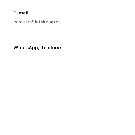
E-mail
contato@fatali.com.br
WhatsApp/ Telefone
(11) 94008-4121
Endereço
DUMONTINA , 99, VILA NIVI – SÃO PAULO – SP
CEP: 02.251-050
Queimando Asfalto 2024 | Todos os Direitos Reservados.