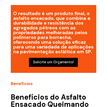
O resultado é um produto final, o
asfalto ensacado, que combina a
durabilidade e resistência dos
agregados pétreos com as
propriedades melhoradas pelos
polímeros para borracha,
oferecendo uma solução eficaz
para uma variedade de aplicações
na pavimentação asfáltica em SP.
Solicite um Orçamento!
Benefícios
Benefícios do Asfalto
Ensacado Queimando